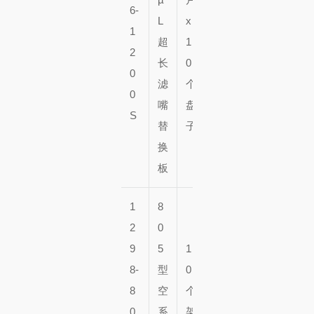
6-
L
x
0
1
超
1
个
2
长
0
盘
0
滤
个
子
0
嘴
盘
S
替
子
换
板
1
8
2
0
9
5
1
5
8-
型
0
0
8
空
个
个
0
系
架
架