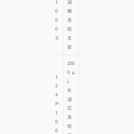
1
滤
1
个
0
嘴
0
架
0
系
个
子
0
统
架
S
支
子
架
100
0 µ
1
9
L
2
6
长
4
瓶
5
滤
P-
x
0
芯
1
1
个
系
0
0
架
统
0
个
子