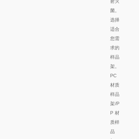
射灭
菌。
选择
适合
您需
求的
样品
架。
PC
材质
样品
架/P
P材
质样
品