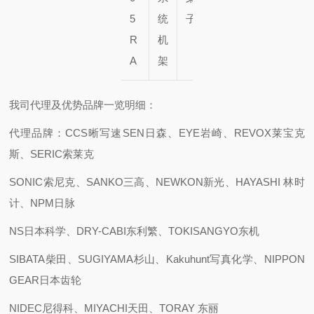
5
统
子
子
R
机
A
架
我司代理及优势品牌一览明细：
代理品牌：CCS晰写速
SEN日森、EYE岩崎、REVOX莱宝克
斯、SERIC索莱克
SONIC索尼克、SANKO三高、NEWKON新光、HAYASHI 林时
计、NPM日脉
NS日本科学、DRY-CABI东利繁、TOKISANGYO东机
SIBATA柴田、SUGIYAMA杉山、Kakuhunt写真化学、NIPPON
GEAR日本齿轮
NIDEC尼得科、MIYACHI天田、TORAY 东丽