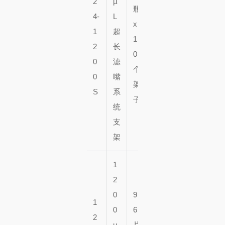
2
µ
瓶
5
4-
L
x
0
1
超
1
个
2
长
0
架
0
滤
个
子
0
嘴
架
S
系
子
统
支
架
1
2
0
9
1
0
6
2
µ
片
5