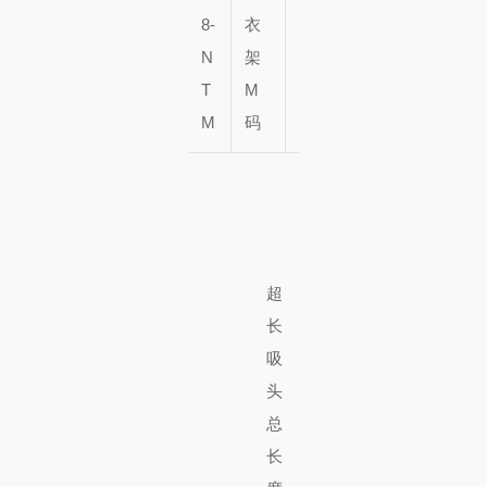
1
8-
衣
━
件
N
架
T
M
M
码
超
长
吸
头
总
长