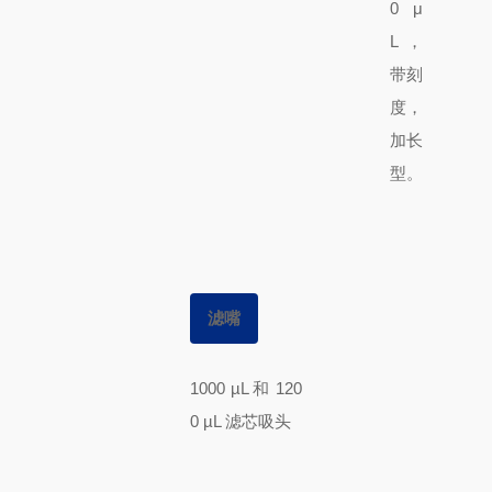
0 μ
L，
带刻
度，
加长
型。
滤嘴
1000 µL 和 120
0 µL 滤芯吸头