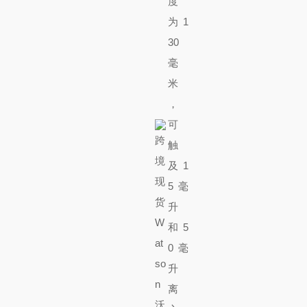
度
为 1
30
毫
米
，
可
触
及 1
5 毫
升
和 5
0 毫
升
离