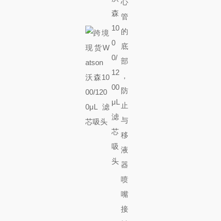
心
管
的
底
部
，
防
止
与
移
液
器
喷
嘴
接