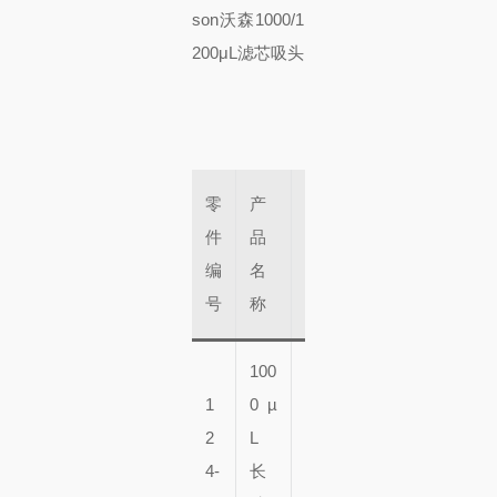
零
产
大
件
品
数
盒
编
名
量
子
号
称
100
9
1
0 µ
6
2
L
瓶
5
4-
长
x
0