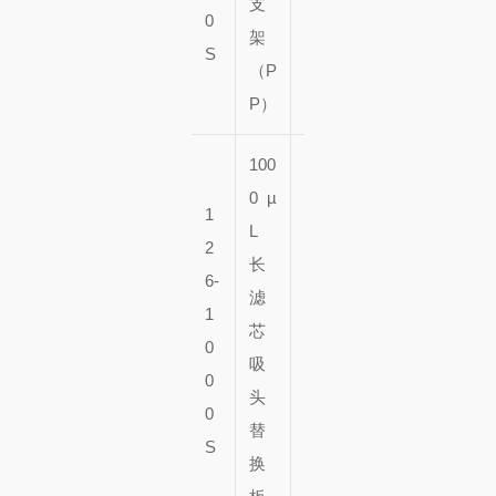
支
0
架
架
S
子
（P
P）
100
0 µ
9
1
L
6
2
长
片
5
6-
滤
x
0
1
芯
1
个
0
吸
0
盘
0
头
个
子
0
替
盘
S
换
子