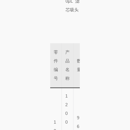
零
产
大
件
品
数
盒
编
名
量
子
号
称
1
2
0
9
1
0
6