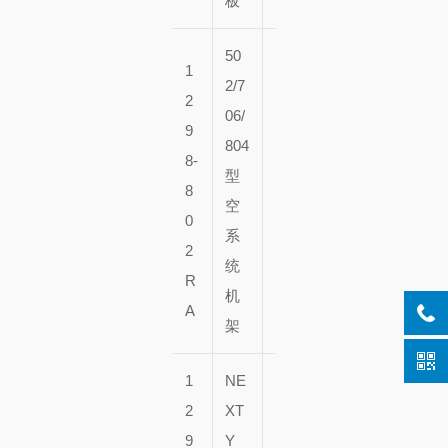
板
50
1
2/7
2
06/
9
1
5
804
8-
0
0
型
8
个
个
空
0
架
架
系
2
子
子
统
R
机
A
架
1
NE
2
XT
9
Y