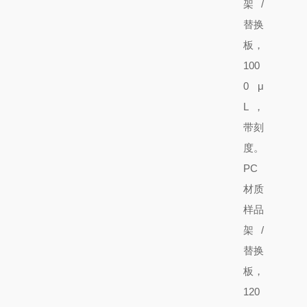
架/
替换
板
，
100
0 μ
L，
带刻
度。
PC
材质
样品
架/
替换
板
，
120