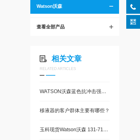
Watson沃森
查看全部产品
相关文章
RELATED ARTICLES
WATSON沃森蓝色抗冲击强冷冻储藏盒：实验室样本管理的可靠之选
移液器的客户群体主要有哪些？
玉科现货Watson沃森 131-7155C 微量离心管：以人为核心的实验室耗材精工