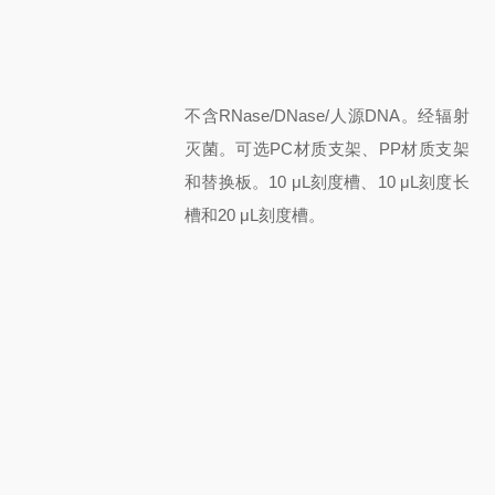
不含RNase/DNase/人源DNA。
经辐射
灭菌。
可选
PC材质支架、PP材质支架
和替换板
。10 μL刻度槽
、10 μL刻度长
槽
和20 μL刻度槽。