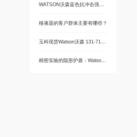
WATSON沃森蓝色抗冲击强冷冻储藏盒：实验室样本管理的可靠之选
移液器的客户群体主要有哪些？
玉科现货Watson沃森 131-7155C 微量离心管：以人为核心的实验室耗材精工
精密实验的隐形护盾：Watson沃森移液滤芯长吸头技术全解析