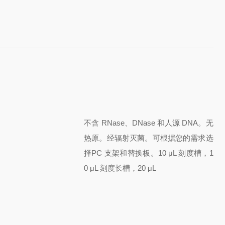
不含 RNase、DNase 和人源 DNA。
无
热原。经
辐射灭菌。可根据您的需求
选
择
PC 支架和替换板
。10 μL 刻度槽
，1
0 μL 刻度长槽
，20 μL