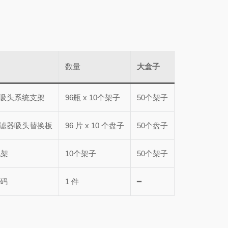
数量
大盒子
滤吸头
系统支架
96瓶 x 10个架子
50个架子
高通滤器吸头
替换板
96 片 x 10 个盘子
50个盘子
机架
10个架子
50个架子
 码
1 件
━