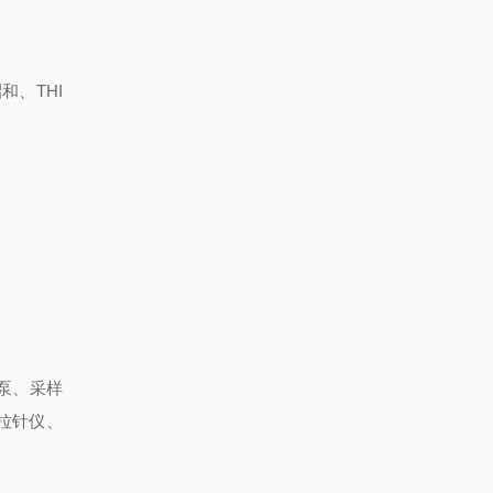
和、THI
泵、采样
拉针仪、