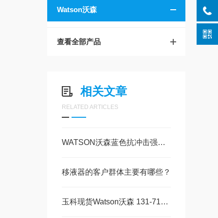
Watson沃森
查看全部产品
相关文章
RELATED ARTICLES
WATSON沃森蓝色抗冲击强冷冻储藏盒：实验室样本管理的可靠之选
移液器的客户群体主要有哪些？
玉科现货Watson沃森 131-7155C 微量离心管：以人为核心的实验室耗材精工