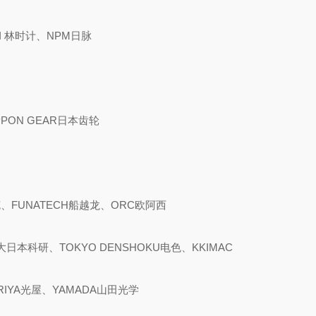
I 林时计、NPM日脉
PPON GEAR日本齿轮
克、FUNATECH船越龙、ORC欧阿西
大日本科研、TOKYO DENSHOKU电色、KKIMAC
ARIYA光屋、YAMADA山田光学