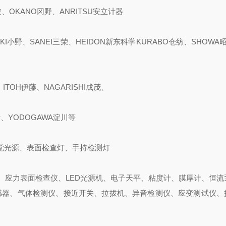
波、OKANO冈野、ANRITSU安立计器
KI小野、SANEI三荣、HEIDON新东科学KURABO仓纺、SHOWA昭
ITOH伊藤、NAGARISHI成茂、
斯、YODOGAWA淀川等
觉光源、表面检查灯、手持检测灯
、应力表面检查仪、LED光源机、电子天平、粘度计、膜厚计、恒流
感器、气体检测仪、接近开关、拉拔机、异音检测仪、应变测试仪、