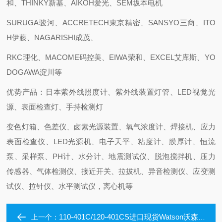
和、THINKY新基、AIKOH爱光、SEM坂本电机
SURUGA骏河、ACCRETECH東京精密、SANSYO三商、ITO
H伊藤、NAGARISHI成茂、
RKC理化、MACOME码控美、EIWA荣和、EXCEL艾库斯、YO
DOGAWA淀川等
优势产品：日本紫外线照度计、紫外线装置灯管、LED视觉光
源、表面检查灯、手持检测灯
变色灯箱、色差仪、卤素光源装置、氧气浓度计、焊接机、应力
表面检查仪、LED光源机、电子天平、粘度计、膜厚计、恒流
泵、采样泵、PH计、水分计、地震测试仪、脱泡搅拌机、压力
传感器、气体检测仪、接近开关、拉拔机、异音检测仪、应变测
试仪、拉针仪、水平测试仪，离心机等
110-401C/120-401CS进口现货Watson沃森5毫升/10毫升微量吸嘴
上一个：