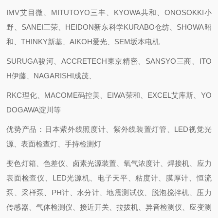
IMV艾目微、MITUTOYO三丰、KYOWA共和、ONOSOKKI小
野、SANEI三荣、HEIDON新东科学KURABO仓纺、SHOWA昭
和、THINKY新基、AIKOH爱光、SEM坂本电机
SURUGA骏河、ACCRETECH東京精密、SANSYO三商、ITO
H伊藤、NAGARISHI成茂、
RKC理化、MACOME码控美、EIWA荣和、EXCEL艾库斯、YO
DOGAWA淀川等
优势产品：日本紫外线照度计、紫外线装置灯管、LED视觉光
源、表面检查灯、手持检测灯
变色灯箱、色差仪、卤素光源装置、氧气浓度计、焊接机、应力
表面检查仪、LED光源机、电子天平、粘度计、膜厚计、恒流
泵、采样泵、PH计、水分计、地震测试仪、脱泡搅拌机、压力
传感器、气体检测仪、接近开关、拉拔机、异音检测仪、应变测