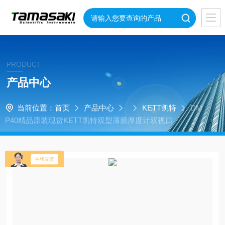
PRODUCT
产品中心
当前位置：
首页
产品中心
KETT凯特
DM
P40精品原装现货KETT凯特双型薄膜厚度计双视口