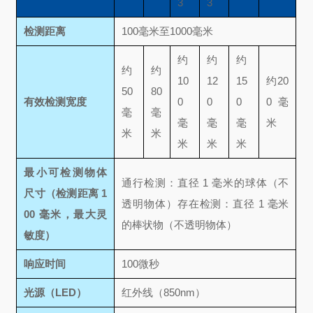
3
3
检测距离
100毫米至1000毫米
约
约
约
约
约
10
12
15
约20
50
80
有效检测宽度
0
0
0
0毫
毫
毫
毫
毫
毫
米
米
米
米
米
米
最小可检测物体
通行检测：直径 1 毫米的球体（不
尺寸
（检测距离 1
透明物体）
存在检测：直径 1 毫米
00 毫米，最大灵
的棒状物（不透明物体）
敏度）
响应时间
100微秒
光源（LED）
红外线（850nm）