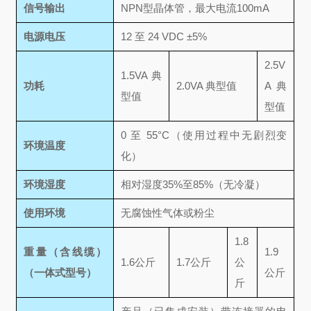
信号输出
NPN型晶体管，最大电流100mA
电源电压
12 至 24 VDC ±5%
2.5V
1.5VA 典
功耗
2.0VA 典型值
A 典
型值
型值
0 至 55°C（使用过程中无剧烈变
环境温度
化）
环境湿度
相对湿度35%至85%（无冷凝）
使用环境
无腐蚀性气体或粉尘
1.8
重量（含线缆
）
1.9
1.6公斤
1.7公斤
公
（一体式型号）
公斤
斤