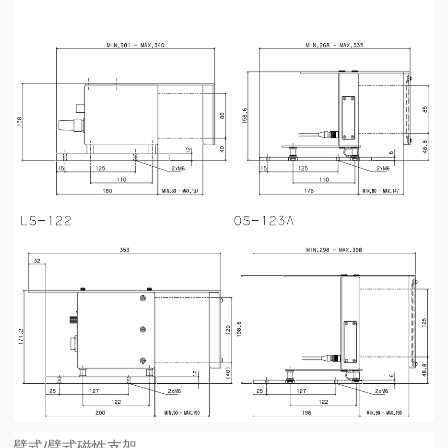
臂式/臂式磁性支架