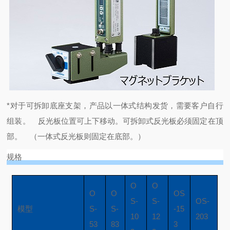
*对于可拆卸底座支架，产品以一体式结构发货，需要客户自行
组装。
反光板位置可上下移动。可拆卸式反光板必须固定在顶
部。
（一体式反光板则固定在底部。）
规格
O
O
O
O
OS
S-
S-
OS-
模型
S-
S-
-15
10
12
203
53
83
3