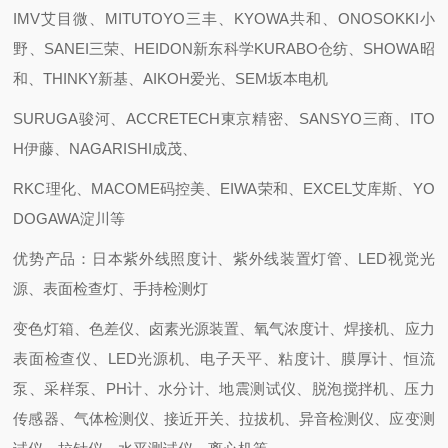
IMV艾目微、MITUTOYO三丰、KYOWA共和、ONOSOKKI小
野、SANEI三荣、HEIDON新东科学KURABO仓纺、SHOWA昭
和、THINKY新基、AIKOH爱光、SEM坂本电机
SURUGA骏河、ACCRETECH東京精密、SANSYO三商、ITO
H伊藤、NAGARISHI成茂、
RKC理化、MACOME码控美、EIWA荣和、EXCEL艾库斯、YO
DOGAWA淀川等
优势产品：日本紫外线照度计、紫外线装置灯管、LED视觉光
源、表面检查灯、手持检测灯
变色灯箱、色差仪、卤素光源装置、氧气浓度计、焊接机、应力
表面检查仪、LED光源机、电子天平、粘度计、膜厚计、恒流
泵、采样泵、PH计、水分计、地震测试仪、脱泡搅拌机、压力
传感器、气体检测仪、接近开关、拉拔机、异音检测仪、应变测