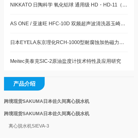
NIKKATO 日陶科学 氧化铝球 通用级 HD・HD‑11（Al₂O₃ 93%）玉科现货
AS ONE / 亚速旺 HFC-10D 双频超声波清洗器玉崎科学原装现货
日本EYELA东京理化RCH-1000型耐腐蚀加热磁力搅拌器技术特性及应用研究
Meitec美泰克SIC-2原油盐度计技术特性及应用研究
产品介绍
跨境现货SAKUMA日本佐久间离心脱水机
跨境现货SAKUMA日本佐久间离心脱水机
离心脱水机SIEVA-3