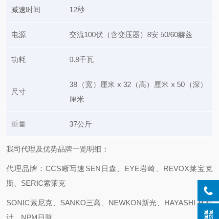
减速时间
12秒
电源
交流100伏（含变压器）8安 50/60赫兹
功耗
0.8千瓦
38（宽）厘米 x 32（高）厘米 x 50（深）
尺寸
厘米
重量
37公斤
我司代理及优势品牌一览明细：
代理品牌：CCS晰写速
SEN日森、EYE岩崎、REVOX莱宝克
斯、SERIC索莱克
SONIC索尼克、SANKO三高、NEWKON新光、HAYASHI 林时
计、NPM日脉