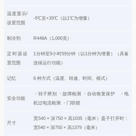
温度显示/
-9℃至+39℃（以1℃为增量）
设置范围
制冷剂
R448A（1,000克）
定时器设
1分钟至9小时59分钟（以1分钟为增量）（具备
置范围
连续运行功能）
记忆
6 种方式（温度、转速、时间、模式）
・转子辨别 ・故障检测 ・自动恢复保护
・电
安全功能
机过电流检测 ・门联锁
宽540 × 深750 × 高1035（毫米）
盖子打开时：
尺寸
宽540 × 深750 × 高1379（毫米）