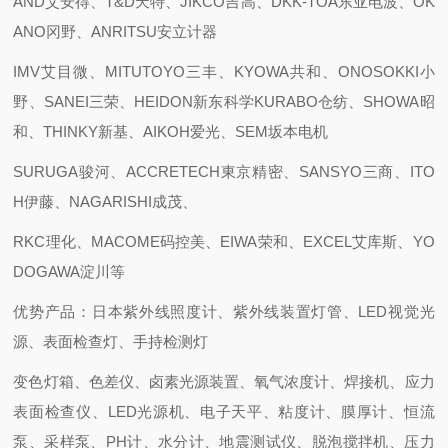
AND艾安得、T&D天特、JIKCO吉高、DKK-TOA东亚电波、OK
ANO冈野、ANRITSU安立计器
IMV艾目微、MITUTOYO三丰、KYOWA共和、ONOSOKKI小
野、SANEI三荣、HEIDON新东科学KURABO仓纺、SHOWA昭
和、THINKY新基、AIKOH爱光、SEM坂本电机
SURUGA骏河、ACCRETECH東京精密、SANSYO三商、ITO
H伊藤、NAGARISHI成茂、
RKC理化、MACOME码控美、EIWA荣和、EXCEL艾库斯、YO
DOGAWA淀川等
优势产品：日本紫外线照度计、紫外线装置灯管、LED视觉光
源、表面检查灯、手持检测灯
变色灯箱、色差仪、卤素光源装置、氧气浓度计、焊接机、应力
表面检查仪、LED光源机、电子天平、粘度计、膜厚计、恒流
泵、采样泵、PH计、水分计、地震测试仪、脱泡搅拌机、压力