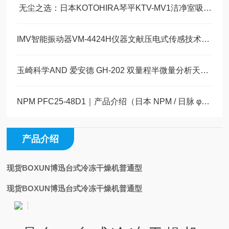
​ 无尘之选：日本KOTOHIRA琴平KTV-MV1洁净室吸尘器技术解析
IMV智能振动器VM-4424H仪器文献压电式传感技术在设备状态监测中的应用
玉崎科学AND 爱安德 GH-202 双量程半微量分析天平 完整产品详情 + 行业应用
NPM PFC25-48D1｜产品介绍（日本 NPM / 日脉 φ25mm PM 步进电机）玉科现货
产品介绍
现货BOXUN博迅台式冷冻干燥机普通型
现货BOXUN博迅台式冷冻干燥机普通型