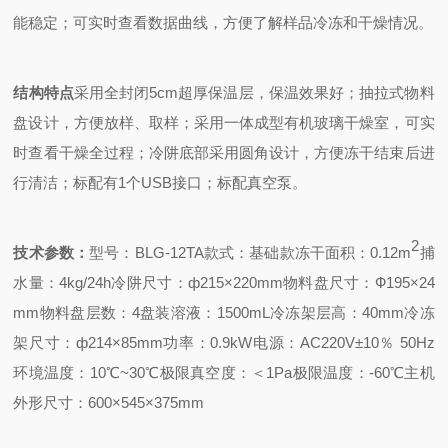
能稳定；
可实时查看数据曲线，方便了解样品冷冻和干燥情况。
结构特点
采用全封闭5cm超厚保温层，保温效果好；
抽拉式物料
盘设计，方便放样、取样；
采用一体成型有机玻璃干燥室，可实
时查看干燥全过程；
冷阱底部采用圆角设计，方便冻干结束后进
行清洁；
标配有1个USB接口；
标配真空泵。
2
技术参数：
型号：BLG-12TA
款式：基础款
冻干面积：0.12m
捕
水量：4kg/24h
冷阱尺寸：ф215×220mm
物料盘尺寸：Ф195×24
mm
物料盘层数：4
盘装溶液：1500mL
冷冻架层高：40mm
冷冻
架尺寸：ф214×85mm
功率：0.9kW
电源：AC220V±10％ 50Hz
环境温度：10℃~30℃
极限真空度：＜1Pa
极限温度：-60℃
主机
外形尺寸：600×545×375mm