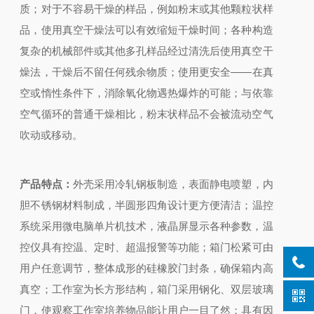
质；
对于不容易干燥的样品，例如粉末或其他颗粒状样
品，使用真空干燥法可以有效缩短干燥时间；
各种构造
复杂的机械部件或其他多孔样品经过清洗后使用真空干
燥法，干燥后不留任何残余物质；
使用更安全——在真
空或惰性条件下，消除氧化物遇热爆炸的可能；
与依靠
空气循环的普通干燥相比，粉末状样品不会被流动空气
吹动或移动。
产品特点：
外壳采用冷轧钢板制造，表面静电喷塑，内
胆不锈钢材料制成，半圆形四角设计更方便清洁；
温控
系统采用微电脑单片机技术，液晶屏显示各种参数，温
控仪具有控温、定时、超温报警等功能；
箱门松紧可由
用户任意调节，整体成形的硅橡胶门封条，确保箱内高
真空；
工作室为长方形结构，箱门采用钢化、双层玻璃
门，使观察工作室培养物品能让用户一目了然；
具有因