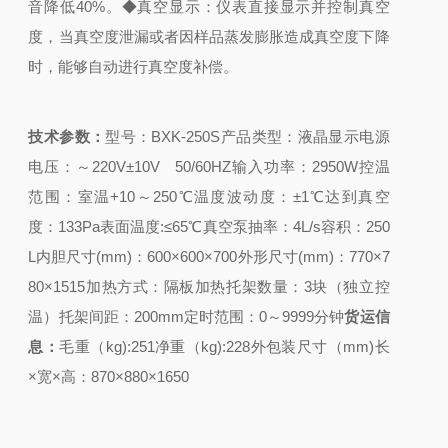
音降低40%。
◆真空显示：
仪表直接显示并控制真空
度，当真空度泄漏或者因样品蒸发膨胀造成真空度下降
时，能够自动进行真空度补偿。
技术参数：
型号：BXK-250S
产品类型：液晶显示
电源
电压：～220V±10V 50/60HZ
输入功率：2950W
控温
范围：室温+10～250℃
温度波动度：±1℃
达到真空
度：133Pa
表面温度:≤65℃
真空泵抽率：4L/s
容积：250
L
内胆尺寸(mm)：600×600×700
外形尺寸(mm)：770×7
80×1515
加热方式：隔板加热
托架数量：3块（独立控
温）
托架间距：200mm
定时范围：0～9999分钟
货运信
息：
毛重（kg):251
净重（kg):228
外包装尺寸（mm)长
×宽×高：870×880×1650