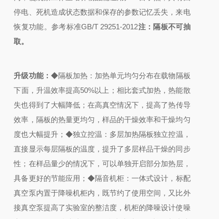
停电、死机造成状态数据和保存的参数记忆丢失，来电
恢复功能。
参考标准GB/T 29251-2012
注：隔板不可抽
取。
升级功能：
◆隔板加热：
加热单元均匀分布在载物隔板
下面，升温效率提高50%以上；
相比套式加热，热能散
失也得到了大幅降低；
在高真空情况下，提高了热传导
效率，隔板的热量更均匀，样品的干燥效率和干燥均匀
度也大幅提升；
◆独立控温：
多层加热隔板独立控温，
直接显示每层隔板的温度，提升了多层样品干燥的同步
性；
在样品量少的情况下，可以单独开启部分加热层，
具备更好的节能应用；
◆隔音机柜：
一体式设计，标配
真空泵内置于降噪机柜内，既节约了使用空间，又比外
接真空泵提高了实验室的整洁度，机柜的降噪设计使噪