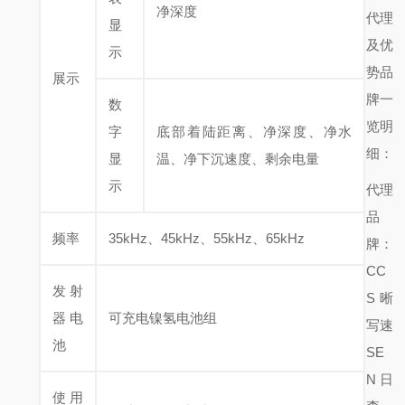
净深度
代理
显
及优
示
势品
展示
牌一
数
览明
字
底部着陆距离、净深度、净水
细：
显
温、净下沉速度、剩余电量
示
代理
品
频率
35kHz、45kHz、55kHz、65kHz
牌：
CC
发射
S晰
器电
可充电镍氢电池组
写速
池
SE
N日
使用