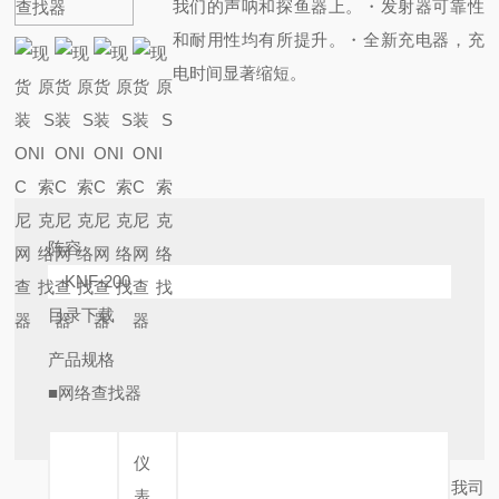
我们的声呐和探鱼器上。・
发射器可靠性
和耐用性均有所提升。
・全新充电器，充
电时间显著缩短。
阵容
KNF-200
目录下载
产品规格
■网络查找器
仪
我司
表