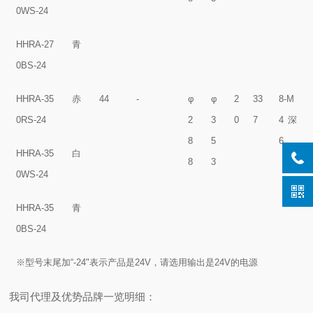
0WS-24
HHRA-27
青
0BS-24
HHRA-35
赤
44
-
φ
φ
2
33
8-M
0RS-24
2
3
0
7
4深
8
5
6
HHRA-35
白
8
3
0WS-24
HHRA-35
青
0BS-24
※型号末尾加“-24"表示产品是24V，请选用输出是24V的电源
我司代理及优势品牌一览明细：