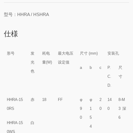
型号：HHRA / HSHRA
仕様
形号
发
耗电
最大电压
尺寸 (mm)
安装孔
光
量
(W)
设定值
a
b
c
P.
尺
色
C.
寸
D.
HHRA-15
赤
18
FF
φ
φ
2
14
8-M
0RS
9
1
0
0
3深
0
5
6
HHRA-15
白
4
0WS