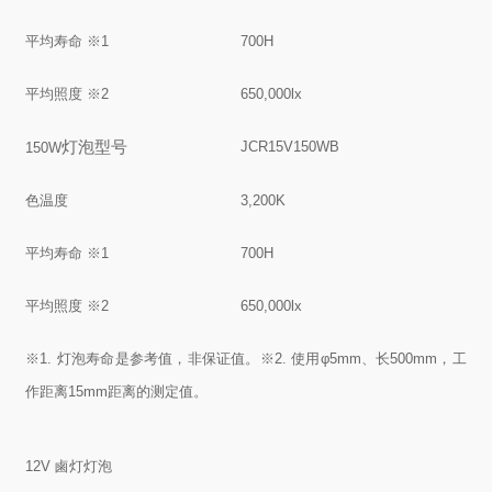
平均寿命 ※1
700H
平均照度 ※2
650,000lx
灯泡
型号
JCR15V150WB
150W
色温度
3,200K
平均寿命 ※1
700H
平均照度 ※2
650,000lx
※1. 灯泡寿命是参考值，非保证值。
※2. 使用φ5mm、长500mm，工
作距离15mm距离的测定值。
12V 鹵灯灯泡