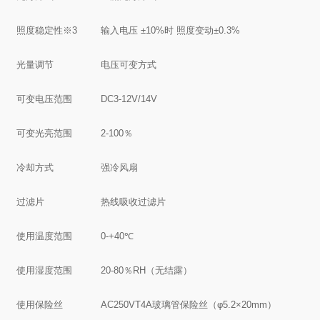
照度稳定性※3
输入电压 ±10%时 照度变动±0.3%
光量调节
电压可变方式
可变电压范围
DC3-12V/14V
可变光亮范围
2-100％
冷却方式
强冷风扇
过滤片
热线吸收过滤片
使用温度范围
0-+40℃
使用湿度范围
20-80％RH（无结露）
使用保险丝
AC250VT4A玻璃管保险丝（φ5.2×20mm）