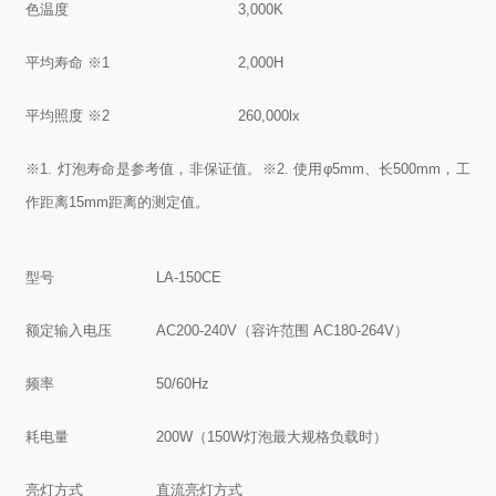
色温度
3,000K
平均寿命 ※1
2,000H
平均照度 ※2
260,000lx
※1. 灯泡寿命是参考值，非保证值。
※2. 使用φ5mm、长500mm，工
作距离15mm距离的测定值。
型号
LA-150CE
额定输入电压
AC200-240V（容许范围 AC180-264V）
频率
50/60Hz
耗电量
200W（150W灯泡最大规格负载时）
亮灯方式
直流亮灯方式