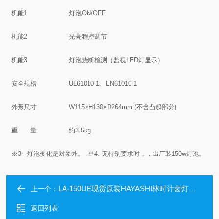
机能1
灯泡ON/OFF
机能2
光亮程控调节
机能3
灯泡烧断检测（监视LED灯显示）
安全规格
UL61010-1、EN61010-1
外形尺寸
W115×H130×D264mm (不含凸起部分)
重 量
約3.5kg
※3. 灯泡变化是対象外。
※4. 无特别要求时，，出厂装150w灯泡。
LA-150UE现货原装HAYASHI林时计卤灯光原装置
上一个：
返回列表