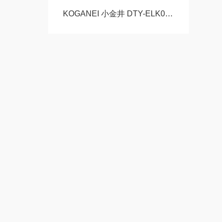
KOGANEI 小金井 DTY-ELK01-L 喷嘴式静电消除器玉崎科学仪器原装供应