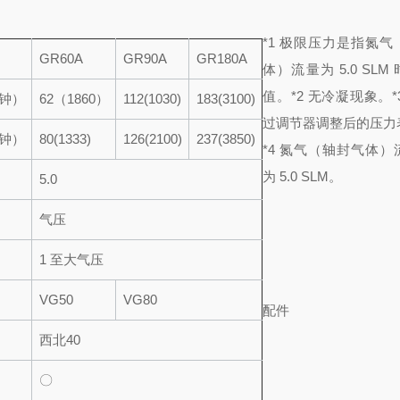
*1 极限压力是指氮
GR60A
GR90A
GR180A
体）流量为 5.0 SLM
值。
*2 无冷凝现象。
钟）
62（1860）
112(1030)
183(3100)
过调节器调整后的压力
钟）
80(1333)
126(2100)
237(3850)
*4 氮气（轴封气体
为 5.0 SLM。
5.0
气压
1 至大气压
VG50
VG80
配件
西北40
〇