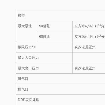
模型
/
最大泵速
50赫兹
立方米/小时（升
分
/
60赫兹
立方米/小时（升
分
极限压力*1
宾夕法尼亚州
最大入口压力
最大出口压力
宾夕法尼亚州
进气口
排气口
DRP表面处理