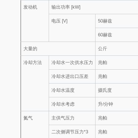
发动机
输出功率 [kW]
电压 [V]
50赫兹
60赫兹
大量的
公斤
冷却方法
冷却水
一次供水压力
兆帕
冷却水
进出口压差
兆帕
冷却水温度
摄氏度
冷却水考虑
升/分钟
氮气
主供气压力
兆帕
二次侧
调节压力*3
兆帕