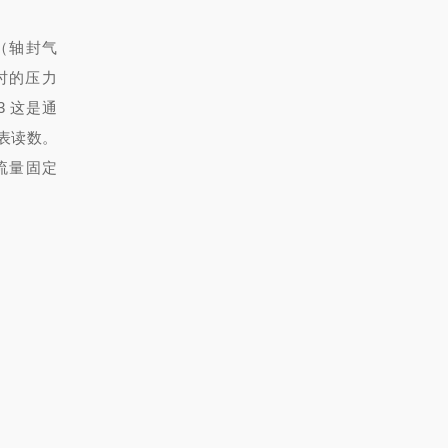
气（轴封气
 时的压力
*3 这是通
表读数。
）流量固定