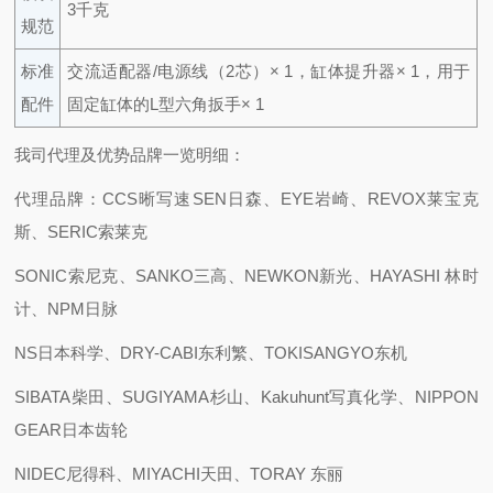
3千克
规范
标准
交流适配器/电源线（2芯）× 1，缸体提升器× 1，
用于
配件
固定缸体的L型六角扳手× 1
我司代理及优势品牌一览明细：
代理品牌：CCS晰写速
SEN日森、EYE岩崎、REVOX莱宝克
斯、SERIC索莱克
SONIC索尼克、SANKO三高、NEWKON新光、HAYASHI 林时
计、NPM日脉
NS日本科学、DRY-CABI东利繁、TOKISANGYO东机
SIBATA柴田、SUGIYAMA杉山、Kakuhunt写真化学、NIPPON
GEAR日本齿轮
NIDEC尼得科、MIYACHI天田、TORAY 东丽