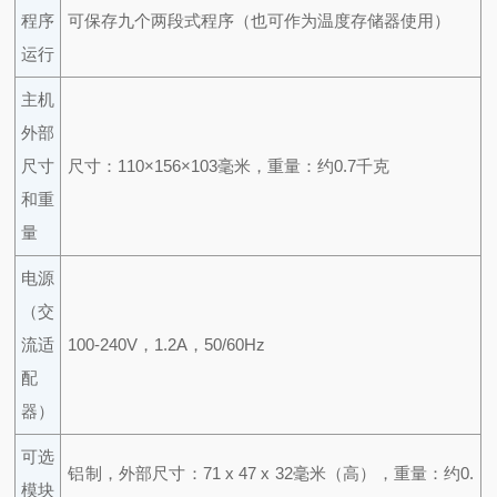
程序
可保存九个两段式程序（也可作为温度存储器使用）
运行
主机
外部
尺寸
尺寸：110×156×103毫米，重量：约0.7千克
和重
量
电源
（交
流适
100-240V，1.2A，50/60Hz
配
器）
可选
铝制，外部尺寸：71 x 47 x 32毫米（高），重量：约0.
模块