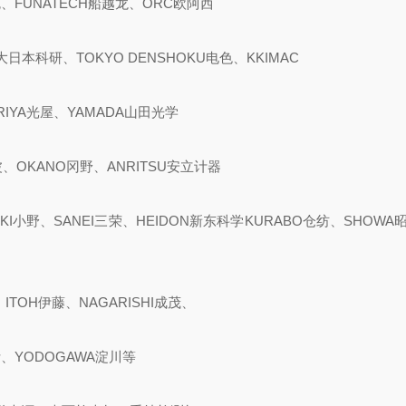
克、FUNATECH船越龙、ORC欧阿西
大日本科研、TOKYO DENSHOKU电色、KKIMAC
ARIYA光屋、YAMADA山田光学
波、OKANO冈野、ANRITSU安立计器
KI小野、SANEI三荣、HEIDON新东科学KURABO仓纺、SHOWA昭
ITOH伊藤、NAGARISHI成茂、
斯、YODOGAWA淀川等