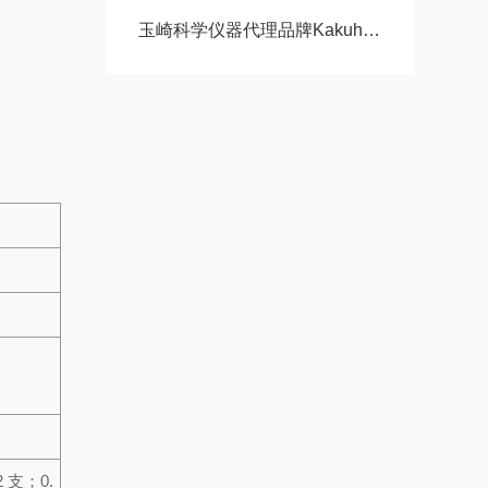
玉崎科学仪器代理品牌Kakuhunter 写真化学市场主流热销型号
2 支；
0.