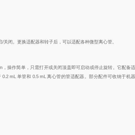
启/关闭。
更换适配器和转子后，可以适配各种微型离心管。
 rpm，操作简单，只需打开或关闭顶盖即可启动或停止旋转。
它配备
以及适用于 0.2 mL 单管和 0.5 mL 离心管的管适配器。部分配件可收纳于机