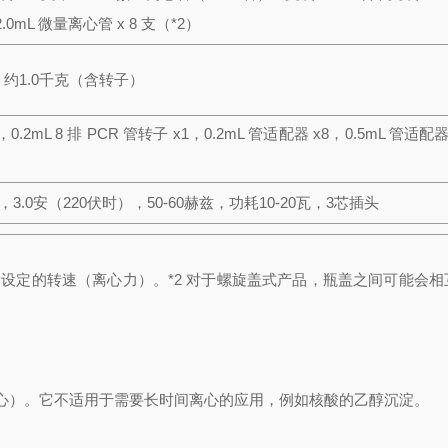
 2.0mL 微量离心管 x 8 支（*2）
重量：约1.0千克（含转子）
），
0.2mL 8 排 PCR 管转子 x
1，0.2mL 管适配器 x
8，0.5mL 管适配器
），3.0安（220伏时），50-60赫兹，功耗10-20瓦，3芯插头
到设定的转速（离心力）。
*2 对于螺旋盖式产品，瓶盖之间可能会
心）。它不适用于需要长时间离心的应用，例如核酸的乙醇沉淀。