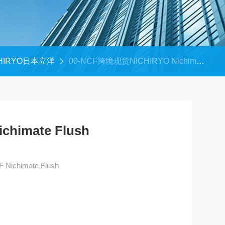
CHIRYO日本立洋
00-NCF跨境现货NICHIRYO Nichimate Flush
himate Flush
跨境现货NICHIRYO 00-NCF Nichimate Flush