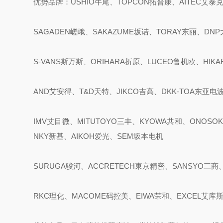
优势品牌：USHIO牛尾、TOPCON拓普康、AITEC艾泰
SAGADEN嵯峨、SAKAZUME坂诘、TORAY东丽、DNP
S-VANS斯万斯、ORIHARA折原、LUCEO鲁机欧、HIK
AND艾安得、T&D天特、JIKCO吉高、DKK-TOA东亚电
IMV艾目微、MITUTOYO三丰、KYOWA共和、ONOSOK
NKY新基、AIKOH爱光、SEM坂本电机
SURUGA骏河、ACCRETECH東京精密、SANSYO三商、
RKC理化、MACOME码控美、EIWA荣和、EXCEL艾库