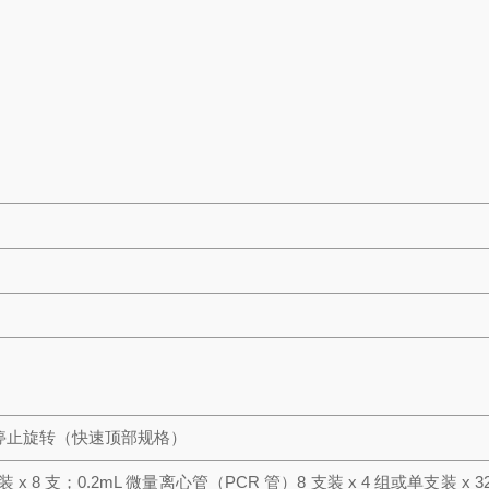
停止旋转（快速顶部规格）
 x 8 支；
0.2mL 微量离心管（PCR 管）8 支装 x 4 组或单支装 x 3