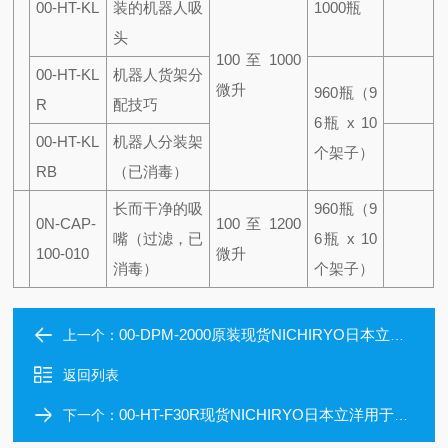
00-HT-KL
装
的机器人吸
1000瓶
头
100 至 1000
00-HT-KL
机器人货架分
微升
960瓶
（9
R
配技巧
6瓶 x 10
00-HT-KL
机器人分装架
个架子）
RB
（已消毒）
长而干净的吸
960瓶
（9
0N-CAP-
100 至 1200
嘴
（过滤，已
6瓶 x 10
100-010
微升
消毒）
个架子）
00-DPM-2000原装现货NICHIRYO日本立洋瓶口分配器
上一个：
返回列表
00-HT-F30R现货NICHIRYO日本立洋用于分配的机器人吸头
下一个：