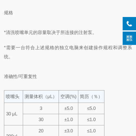
规格
*清洗喷嘴单元的容量取决于所连接的注射泵。
*需要一台符合上述规格的独立电脑来创建操作规程和调整系
统。
准确性/可重复性
喷嘴头
测量体积（μL）
空调(%)
简历（％）
3
±5.0
≤5.0
30 μL
30
±1.0
≤1.0
20
±3.0
≤1.0