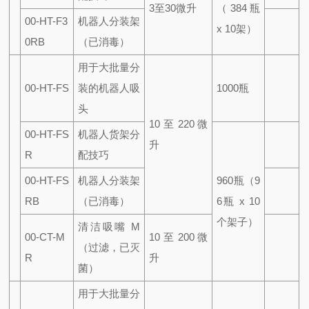
3至30微升
（384瓶
00-HT-F3
机器人分装架
x 10架）
0RB
（已消毒）
用于大批量分
00-HT-FS
装
的机器人吸
1000瓶
头
10 至 220 微
00-HT-FS
机器人货架分
升
R
配技巧
00-HT-FS
机器人分装架
960瓶
（9
RB
（已消毒）
6瓶 x 10
个架子）
清洁吸嘴 M
00-CT-M
10 至 200 微
（过滤，已灭
R
升
菌）
用于大批量分