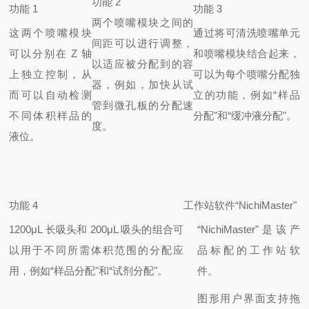
功能 2
功能 1
功能 3
两个喷嘴模块之间的
这两个喷嘴模块
通过将可清洗喷嘴单元
间距可以进行调整，
可以分别在 Z 轴
和喷嘴模块结合起来，
以适应被分配到的容
上独立控制，
从
可以为每个喷嘴分配独
器，例如，加快从试
而可以自动检测
立的功能，例如“样品
管到微孔板的分配速
不同体积样品的
分配"和“缓冲液分配"。
度。
液位。
功能 4
工作站软件
“NichiMaster"
1200μL 长吸头和 200μL 吸头的组合可
“NichiMaster"是该产
以用于不同所需体积范围的分配应
品标配的工作站软
用，例如“样品分配"和“试剂分配"。
件。
图形用户界面支持拖