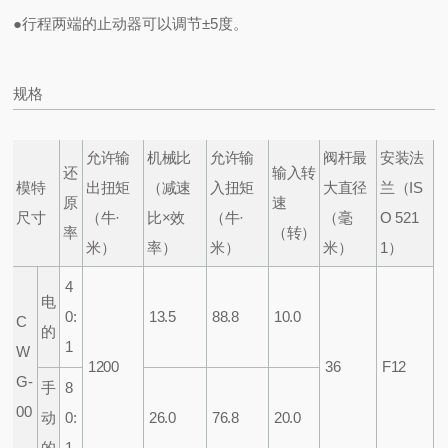
●行程两端的止动器可以调节±5度。
规格
允许输
机械比
允许输
阀杆最
安装法
还
输入转
模特
出扭矩
（减速
入扭矩
大直径
兰
（IS
原
速
尺寸
（牛·
比×效
（牛·
（毫
O 521
率
（转）
米）
率）
米）
米）
1）
4
电
0:
13.5
88.8
10.0
C
的
1
W
1200
36
F12
G-
手
8
00
动
0:
26.0
76.8
20.0
的
1