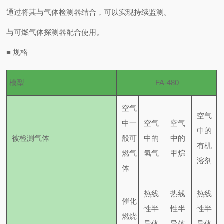
通过将其与气体检测器结合，可以实现持续监测。
与可燃气体探测器配合使用。
■
规格
模型
FA-480
空气
空气
中一
空气
空气
中的
被检测气体
般可
中的
中的
有机
燃气
氢气
甲烷
溶剂
体
热线
热线
热线
催化
性半
性半
性半
燃烧
导体
导体
导体