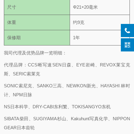
尺寸
Φ21×20毫米
体重
约9克
保修期
1年
我司代理及优势品牌一览明细：
代理品牌：CCS晰写速
SEN日森、EYE岩崎、REVOX莱宝克
斯、SERIC索莱克
SONIC索尼克、SANKO三高、NEWKON新光、HAYASHI 林时
计、NPM日脉
NS日本科学、DRY-CABI东利繁、TOKISANGYO东机
SIBATA柴田、SUGIYAMA杉山、Kakuhunt写真化学、NIPPON
GEAR日本齿轮