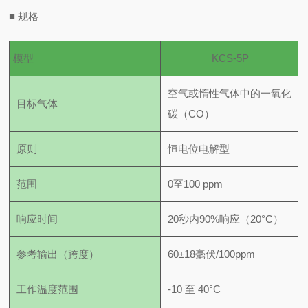
■
规格
模型
KCS-5P
空气或惰性气体中的一氧化
目标气体
碳（CO）
原则
恒电位电解型
范围
0至100 ppm
响应时间
20秒内90%响应（20°C）
参考输出（跨度）
60±18毫伏/100ppm
工作温度范围
-10 至 40°C