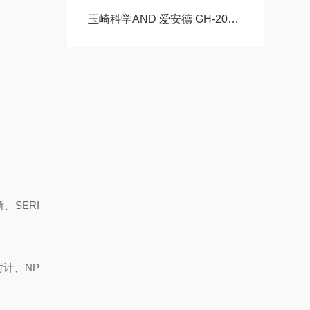
玉崎科学AND 爱安德 GH-202 双量程半微量分析天平 完整产品详情 + 行业应用
、SERI
时计、NP