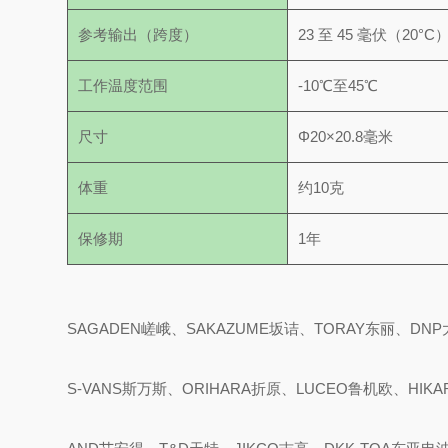
参考输出（跨度）
23 至 45 毫伏（20°C
工作温度范围
-10℃至45℃
尺寸
Φ20×20.8毫米
体重
约10克
保修期
1年
SAGADEN嵯峨、SAKAZUME坂诘、TORAY东丽、DNP
S-VANS斯万斯、ORIHARA折原、LUCEO鲁机欧、HIK