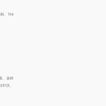
和、THI
泵、采样
拉针仪、