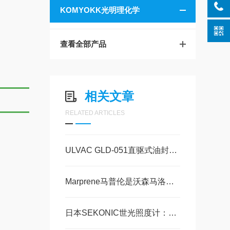
KOMYOKK光明理化学
查看全部产品
相关文章
RELATED ARTICLES
ULVAC GLD-051直驱式油封旋片真空泵标准操作流程和关键注意事项
Marprene马普伦是沃森马洛Watson-Marlow热塑性弹性体TPE蠕动泵管
日本SEKONIC世光照度计：技术详解与应用指南