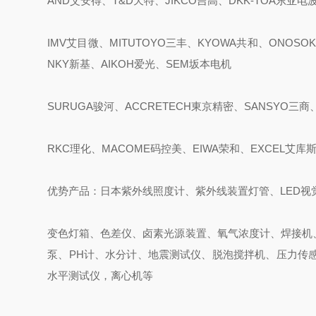
AND艾安得、T&D天特、JIKCO吉高、DKK-TOA东亚电
IMV艾目微、MITUTOYO三丰、KYOWA共和、ONOSOK
NKY新基、AIKOH爱光、SEM坂本电机
SURUGA骏河、ACCRETECH東京精密、SANSYO三商、
RKC理化、MACOME码控美、EIWA荣和、EXCEL艾库
优势产品：日本紫外线照度计、紫外线装置灯管、LED视
变色灯箱、色差仪、卤素光源装置、氧气浓度计、焊接机
泵、PH计、水分计、地震测试仪、脱泡搅拌机、压力传
水平测试仪，离心机等