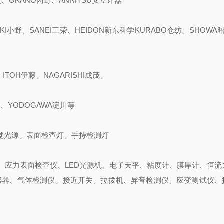
波、OKANO冈野、ANRITSU安立计器
KI小野、SANEI三荣、HEIDON新东科学KURABO仓纺、SHOWA昭
ITOH伊藤、NAGARISHI成茂、
斯、YODOGAWA淀川等
觉光源、表面检查灯、手持检测灯
、应力表面检查仪、LED光源机、电子天平、粘度计、膜厚计、恒流
感器、气体检测仪、接近开关、拉拔机、异音检测仪、应变测试仪、