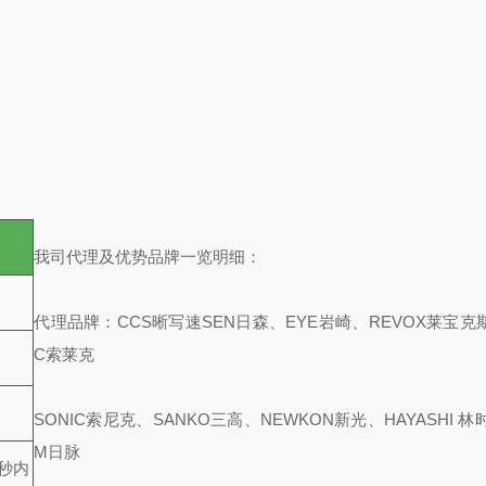
我司代理及优势品牌一览明细：
代理品牌：CCS晰写速
SEN日森、EYE岩崎、REVOX莱宝克斯
C索莱克
SONIC索尼克、SANKO三高、NEWKON新光、HAYASHI 林
M日脉
 秒内