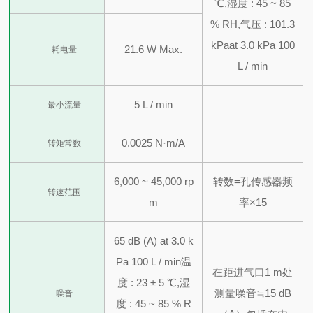
℃,
湿度 : 45 ~ 85
% RH,
气压 : 101.3
kPa
at 3.0 kPa 100
21.6 W Max.
耗电量
L / min
5 L / min
最小流量
0.0025 N·m/A
转矩常数
6,000 ~ 45,000 rp
转数=孔传感器频
转速范围
m
率×15
65 dB (A) at 3.0 k
Pa 100 L / min
温
在距进气口1 m处
度 : 23 ± 5 ℃,
湿
测量
噪音≒15 dB
噪音
度 : 45 ~ 85 % R