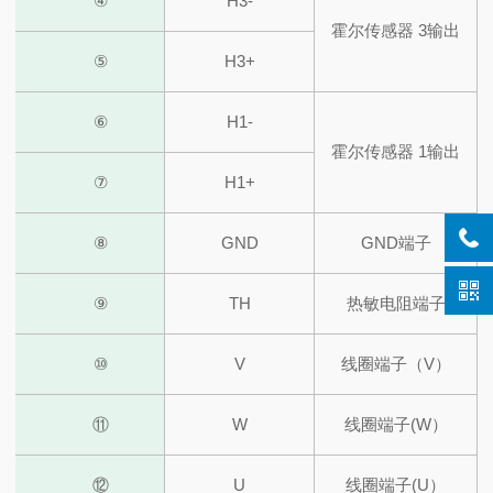
④
H3-
霍尔传感器 3输出
⑤
H3+
⑥
H1-
霍尔传感器 1输出
⑦
H1+
⑧
GND
GND端子
⑨
TH
热敏电阻端子
⑩
V
线圈端子（V）
⑪
W
线圈端子(W）
⑫
U
线圈端子(U）