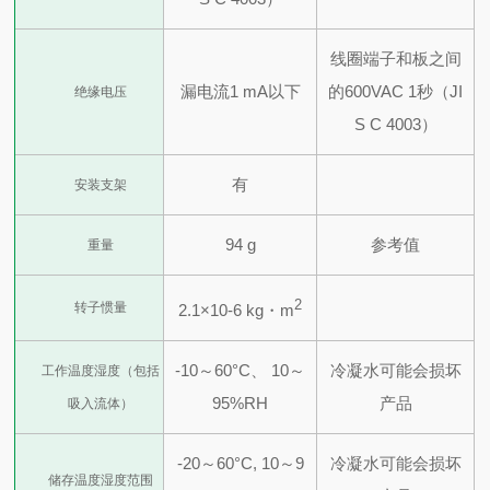
线圈端子和板之间
漏电流1 mA以下
的600VAC 1秒（JI
绝缘电压
S C 4003）
有
安装支架
94 g
参考值
重量
2
转子惯量
2.1×10-6 kg・m
-10～60°C、 10～
冷凝水可能会损坏
工作温度湿度
（包括
95%RH
产品
吸入流体）
-20～60°C, 10～9
冷凝水可能会损坏
储存温度湿度范围