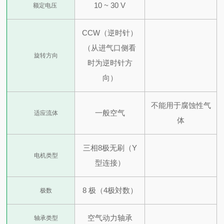
10 ~ 30 V
额定电压
CCW（逆时针）
（从进气口侧看
旋转方向
时为逆时针方
向）
不能用于腐蚀性气
一般空气
适应流体
体
三相8极无刷（Y
电机类型
型连接）
8 极（4极対数）
极数
空气动力轴承
轴承类型