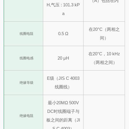
（A）包括在内
H,
气压 : 101.3 kP
a
在20°C（两相之
0.5 Ω
线圈电阻
间）
在20°C，10 kHz
20 μH
线圈电感
（两相之间）
E级（JIS C 4003
绝缘等级
线圈线）
最小20MΩ
500V
DC时线圈端子与
绝缘电阻
板之间的距离（JI
S C 4003）