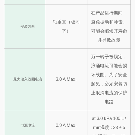
在产品运行期间，
轴垂直（板向
避免振动和冲击。
安装方向
下）
可能会缩短其寿命
并导致故障
万一转子被锁定，
浪涌电流可能会损
坏线圈。
为了安全
3.0 A Max.
最大输入线圈电流
起见，必须安装防
止浪涌电流的保护
电路
at 3.0 kPa 100 L /
0.9 A Max.
电源电流
min
温度 : 23 ± 5