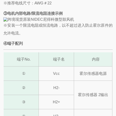
※推荐电线尺寸：AWG＃22
③电机内部电路/限流电阻连接示例
※安装一个限流电阻或恒流电路，以不超过进入防止霍尔原件的
允许电流。
④端子配列
端子No.
端子名
内容
①
Vcc
霍尔传感器电源
②
H2-
霍尔传感器 2输出
③
H2+