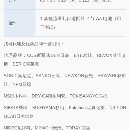
尺寸
63（宽）x 29（深）x 115（高）毫米
1 套低流量孔口适配器
2 节 AA 电池（用
配件
于测试）
我司代理及优势品牌一览明细：
代理品牌：CCS晰写速
SEN日森、EYE岩崎、REVOX莱宝克
斯、SERIC索莱克
SONIC索尼克、SANKO三高、NEWKON新光、HAYASHI 林时
计、NPM日脉
NS日本科学、DRY-CABI东利繁、TOKISANGYO东机
SIBATA柴田、SUGIYAMA杉山、Kakuhunt写真化学、NIPPON
GEAR日本齿轮
NIDEC尼得科、MIYACHI天田、TORAY 东丽