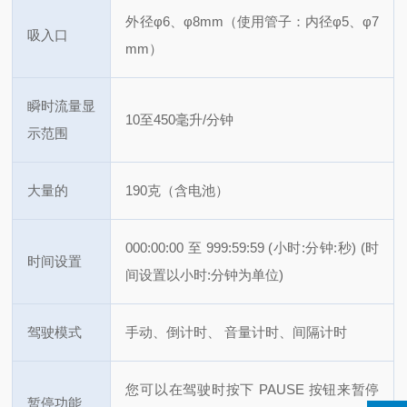
外径φ6、φ8mm（使用管子：内径φ5、φ7
吸入口
mm）
瞬时流量显
10至450毫升/分钟
示范围
大量的
190克（含电池）
000:00:00 至 999:59:59 (小时:分钟:秒)
(时
时间设置
间设置以小时:分钟为单位)
驾驶模式
手动、倒计时、
音量计时、间隔计时
您可以在驾驶时按下 PAUSE 按钮来暂停
暂停功能