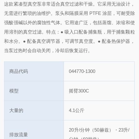
这款紧凑型真空泵非常适合真空过滤和干燥。它采用无油设计，
无需进行繁琐的油维护。泵头和隔膜采用 PTFE 涂层，可耐受除
强酸强碱以外的腐蚀性气体。它用途广泛，包括蒸馏、浓缩和使
用溶剂的真空过滤。
特点：
● 吸入口配备捕集瓶，用于捕集颗粒
和水分
。● 配备真空调节器，可调节真空度。
● 配备热保护器，
当泵过热时会自动关闭，冷却后恢复运行。
商品代码
044770-1300
模型
摇臂300C
大量的
4.1公斤
20升/分钟（50赫兹）・23升/
排放流量