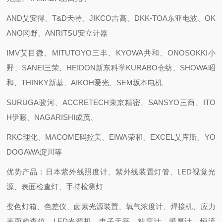
AND艾安得、T&D天特、JIKCO吉高、DKK-TOA东亚电波、OK
ANO冈野、ANRITSU安立计器
IMV艾目微、MITUTOYO三丰、KYOWA共和、ONOSOKKI小
野、SANEI三荣、HEIDON新东科学KURABO仓纺、SHOWA昭
和、THINKY新基、AIKOH爱光、SEM坂本电机
SURUGA骏河、ACCRETECH東京精密、SANSYO三商、ITO
H伊藤、NAGARISHI成茂、
RKC理化、MACOME码控美、EIWA荣和、EXCEL艾库斯、YO
DOGAWA淀川等
优势产品：日本紫外线照度计、紫外线装置灯管、LED视觉光
源、表面检查灯、手持检测灯
变色灯箱、色差仪、卤素光源装置、氧气浓度计、焊接机、应力
表面检查仪、LED光源机、电子天平、粘度计、膜厚计、恒流