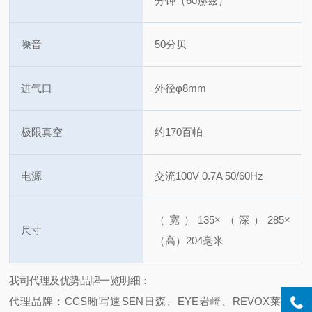
分钟（60赫兹）
噪音
50分贝
进气口
外径φ8mm
极限真空
约170百帕
电源
交流100V
0.7A
50/60Hz
（宽）135×（深）285×
尺寸
（高）204毫米
我司代理及优势品牌一览明细：
代理品牌：CCS晰写速
SEN日森、EYE岩崎、REVOX莱宝克