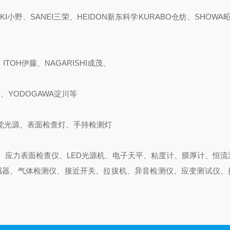
KI小野、SANEI三荣、HEIDON新东科学KURABO仓纺、SHOWA昭
ITOH伊藤、NAGARISHI成茂、
斯、YODOGAWA淀川等
觉光源、表面检查灯、手持检测灯
、应力表面检查仪、LED光源机、电子天平、粘度计、膜厚计、恒流
感器、气体检测仪、接近开关、拉拔机、异音检测仪、应变测试仪、