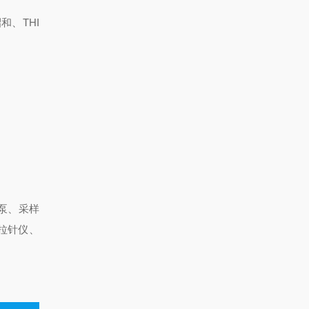
和、THI
泵、采样
拉针仪、