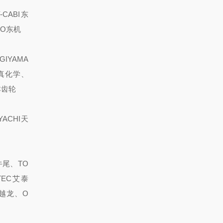
CABI东
YO东机
GIYAMA
写真化学、
本齿轮
YACHI天
牛尾、TO
TEC艾泰
船越龙、O