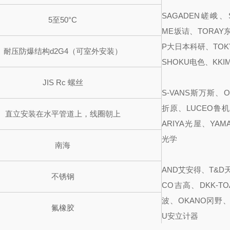
SAGADEN嵯峨、S
5至50°C
ME坂诘、TORAY
P大日本科研、TOKY
耐压防爆结构d2G4（可室外安装）
SHOKU电色、KKI
JIS Rc 螺丝
S-VANS斯万斯、O
折原、LUCEO鲁机
直立安装在水平管道上，线圈朝上
ARIYA光屋、YAM
光学
南海
AND艾安得、T&D天
不锈钢
CO吉高、DKK-T
波、OKANO冈野、A
氟橡胶
U安立计器