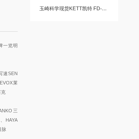
玉崎科学现货KETT凯特 FD-660 红外水分仪：技术文献与综合应用指南
牌一览明
写速
SEN
EVOX莱
莱克
ANKO三
、HAYA
日脉