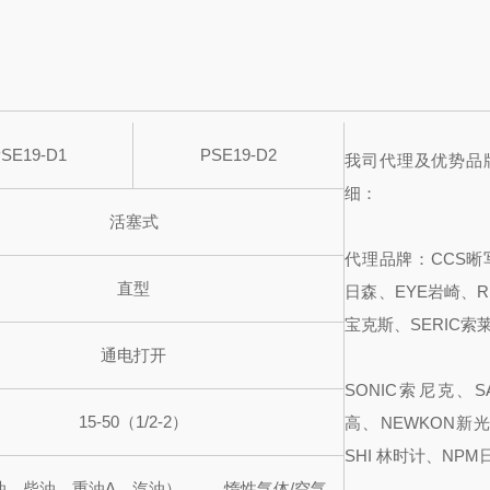
SE19-D1
PSE19-D2
我司代理及优势品
细：
活塞式
代理品牌：CCS晰
直型
日森、EYE岩崎、R
宝克斯、SERIC索
通电打开
SONIC索尼克、S
15-50（1/2-2）
高、NEWKON新光
SHI 林时计、NPM
油、柴油、重油A、汽油）
惰性气体/空气