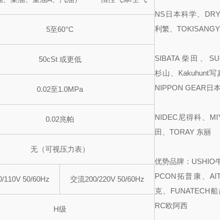
NS日本科学、DRY-
利繁、TOKISANG
5至60°C
SIBATA柴田、SU
50cSt 或更低
杉山、Kakuhunt
NIPPON GEAR日
0.02至1.0MPa
NIDEC尼得科、MI
0.02兆帕
田、TORAY 东丽
无（可视压力表）
优势品牌：USHIO
PCON拓普康、AI
/110V 50/60Hz
交流200/220V 50/60Hz
克、FUNATECH
RC欧阿西
H级