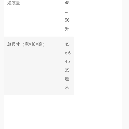
灌装量
48
...
56
升
总尺寸
（宽×长×高）
45
x 6
4 x
95
厘
米