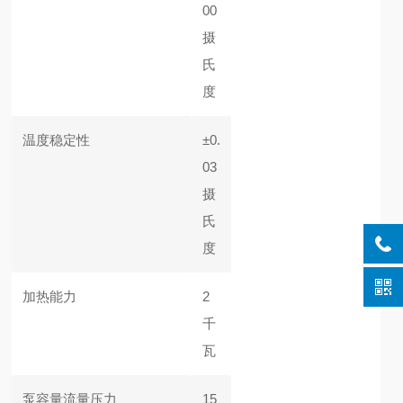
00
摄
氏
度
温度稳定性
±0.
03
摄
氏
度
加热能力
2
千
瓦
泵容量流量压力
15