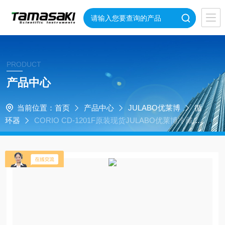
PRODUCT
产品中心
当前位置：
首页
产品中心
JULABO优莱博
循
环器
CORIO CD-1201F原装现货JULABO优莱博冷藏/加
热循环器