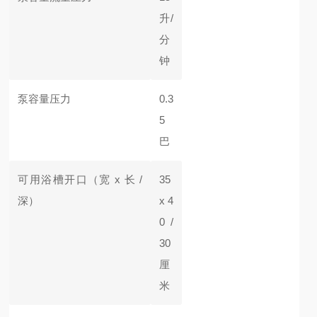
升/
分
钟
泵容量压力
0.3
5
巴
可用浴槽开口
（宽 x 长 /
35
深）
x 4
0 /
30
厘
米