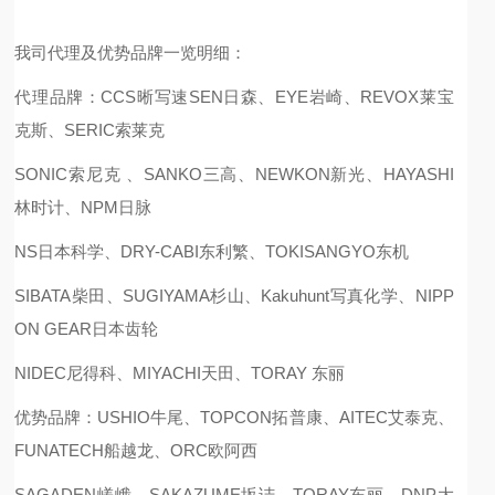
我司代理及优势品牌一览明细：
代理品牌：CCS晰写速
SEN日森、EYE岩崎、REVOX莱宝
克斯、SERIC索莱克
SONIC索尼克
、
SANKO三高、NEWKON新光、HAYASHI
林时计、NPM日脉
NS日本科学、DRY-CABI东利繁、TOKISANGYO东机
SIBATA柴田、SUGIYAMA杉山、Kakuhunt写真化学、NIPP
ON GEAR日本齿轮
NIDEC尼得科、MIYACHI天田、TORAY 东丽
优势品牌：USHIO牛尾、TOPCON拓普康、AITEC艾泰克、
FUNATECH船越龙、ORC欧阿西
SAGADEN嵯峨、SAKAZUME坂诘、TORAY东丽、DNP大