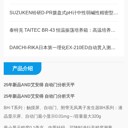
SUZUKEN铃研D-PR拨盘式pH计中性弱碱性精密型玉崎科学原装现货
泰特克 TAITEC BR-43 恒温振荡培养箱：高温培养与细胞驯化的技术解决方案
DAIICHI-RIKA日本第一理化EX-210ED自动贯入测量装置行业标准
产品介绍
25年新品AND艾安得 自动门分析天平
25年新品AND艾安得 自动门分析天平
BH-T系列：触摸屏、自动门、附带无风离子发生器
BH系列：液
晶显示屏、自动门
最小显示0.01mg～/容量最大320g
最小显示精度0.1毫克。
内置砝码，可随时进行高精度测量。