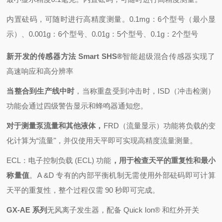
内置砝码，可随时进行高精度测量。0.1mg
：6个型号（最小显
示）、
0.001g：6个型号、
0.01g：5个型号、
0.1g：2个型号
新开发的传感器方法 Smart SHS®
智能超级混合传感器实现了
高速响应和高分辨率
当整合到生产线中时
，当称重盘受到冲击时，ISD（冲击检测）
功能
会通过四级警告显示和蜂鸣器通知您。
对于测量泵流量和其他液体，
FRD（流量显示）功能
将负载的变
化计算为“流量"，并仅使用天平即可实现高精度流量测量。
ECL：电子控制负载 (ECL) 功能
，用于检查天平的重复性和最小
称量值
。A &D 专有的内部平衡机制无需使用外部砝码即可计算
天平的重复性，整个过程仅需 90 秒即可完成。
GX-AE 系列
无风离子发生器，配备 Quick Ion® 和红外开关