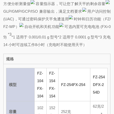
方便分析测量值
容量指示器，可让您了解天平的剩余容量
GLP/GMP/GCP/ISO 兼容输出，满足文档要求
用户访问控制
(UAC)，可通过密码保护天平免遭滥用
时钟和日历功能（FZ/
FZ-WP）
自动开机和关机功能
可选内置可充电电池 (FXi-0
*3
9)
*1 适用于 0.001/0.01 g 型号
*2 适用于 0.0001 g 型号
*3 充电
14 小时可连续工作8小时（充电时不能使用天平）
规格
FZ-
FZ-
FZ-254
104
154
模型
FZ-254
FX-254
D
FX-2
FX-
FX-
54D
104
154
62克/2
102
152
容量
252克
*