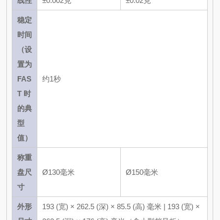
线性
±0.002克
±0.02克
稳定
时间
（设
置为
FAS
约1秒
T 时
的典
型
值）
称重
盘尺
Ø130毫米
Ø150毫米
寸
外形
193 (宽) × 262.5 (深) × 85.5 (高) 毫米 | 193 (宽) ×