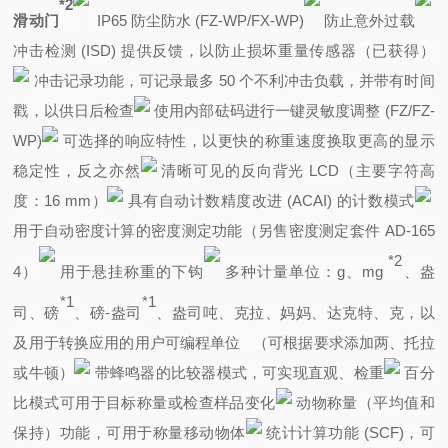
*2
滑动门
IP65 防尘防水 (FZ-WP/FX-WP)
防止意外过载
冲击检测 (ISD) 提供反馈，以防止损坏重量传感器（已获得）
冲击记录功能，可记录最多 50 个不利冲击负载，并带有时间
戳，以供日后检查
使用内部砝码进行一键灵敏度调整 (FZ/FZ-
WP)
可选择的响应特性，以更快的称重速度换取更高的显示
稳定性，反之亦然
清晰可见的反向背光 LCD（主要字符高
度：16 mm）
具有自动计数精度改进 (ACAI) 的计数模式
用于自动密度计算的密度测定功能（另售密度测定套件 AD-165
*2
4）
用于悬挂称重的下钩
多种计量单位：g、mg
、盎
*1
*1
司、磅
、磅-盎司
、盎司吨、克拉、妈妈、达克特、克，以
及用于转换应用的用户可编程单位
（可根据要求添加两、托拉
或牛顿）
带蜂鸣器的比较器模式，可实现直观、检重
百分
比模式可用于目标称量或检查样品变化
动物称量（平均值和
保持）功能，可用于称量移动物体
统计计算功能 (SCF)，可