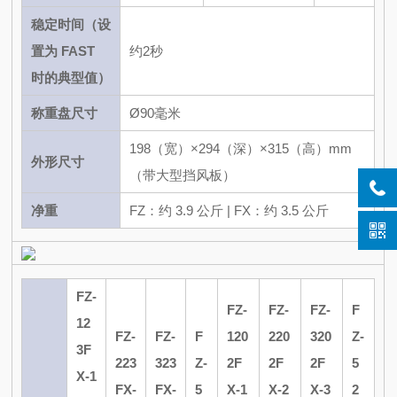
稳定时间（设
置为 FAST
约2秒
时的典型值）
称重盘尺寸
Ø90毫米
198（宽）×294（深）×315（高）mm
外形尺寸
（带大型挡风板）
净重
FZ：约 3.9 公斤 | FX：约 3.5 公斤
FZ-
FZ-
FZ-
FZ-
F
12
FZ-
FZ-
F
120
220
320
Z-
3
F
223
323
Z-
2
F
2
F
2
F
5
X-1
FX-
FX-
5
X-1
X-2
X-3
2