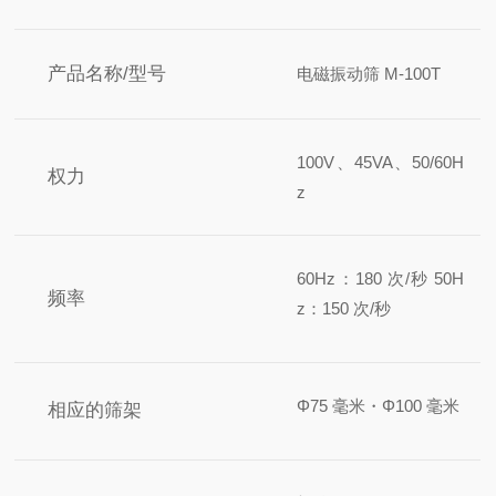
产品名称/型号
电磁振动筛 M-100T
100V、45VA、50/60H
权力
z
60Hz：180 次/秒 50H
频率
z：150 次/秒
Φ75 毫米・Φ100 毫米
相应的筛架