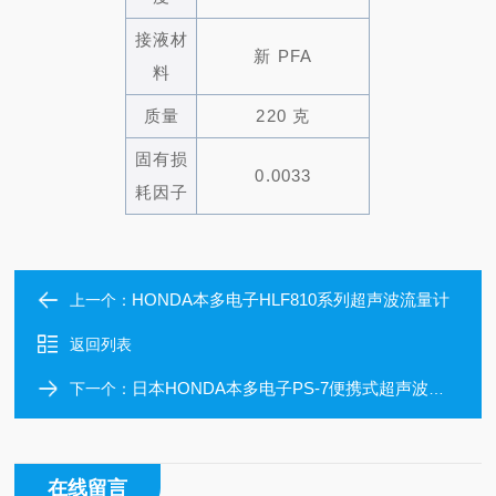
接液材
新 PFA
料
质量
220 克
固有损
0.0033
耗因子
HONDA本多电子HLF810系列超声波流量计
上一个：
返回列表
日本HONDA本多电子PS-7便携式超声波测深仪
下一个：
在线留言