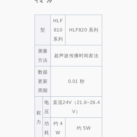
HLF
型
810
HLF820 系列
系列
测量
超声波传播时间差法
方法
数据
更新
0.01 秒
周期
电
直流24V（21.6~26.4
压
V）
权
力
功
约 4
约 5W
耗
W