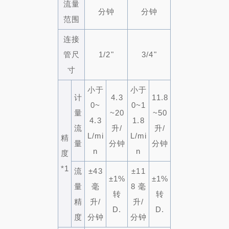
流量
分钟
分钟
范围
连接
管尺
1/2"
3/4"
寸
小于
小于
计
4.3
11.8
0~
0~1
量
~20
~50
4.3
1.8
流
升/
升/
L/mi
L/mi
精
量
分钟
分钟
n
n
度
*1
流
±43
±11
±1%
±1%
量
毫
8 毫
转
转
精
升/
升/
D.
D.
度
分钟
分钟