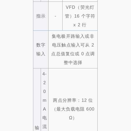
VFD（荧光灯
指示
-
管）16 个字符
x 2 行
集电极开路输入或非
数字
电压触点输入可从 2
输入
点
总值复位或 0 点调
整中选择
4-
2
0
m
两点
分辨率：12 位
A
（最大负载电阻 600
电
Ω）
流
输