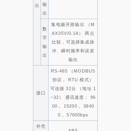
输
出
出
集电极开路输出 （M
数
AX35V/0.1A） 两点
字
比较，可选择集成脉
输
冲、瞬时频率和误差
出
输出
RS-485 （MODBUS
协议， RTU 模式）
可连接 32
台 （地址 1
接口
~32） 通讯
速度： 96
00， 19200， 3840
0， 57600bps
外壳
ABS