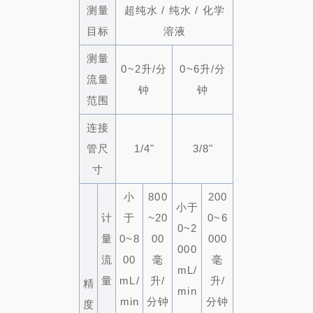
测量
超纯水 / 纯水 / 化学
目标
溶液
测量
0~2升/分
0~6升/分
流量
钟
钟
范围
连接
管尺
1/4"
3/8"
寸
小
800
200
小于
计
于
~20
0~6
0~2
量
0~8
00
000
000
流
00
毫
毫
mL/
量
mL/
升/
升/
精
min
min
分钟
分钟
度