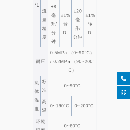
*1
±8
流
±20
毫
±1%
±1%
量
毫
升/
转
转
精
升/
分
D.
D.
度
分钟
钟
0.5MPa （0~90°C）
耐压
/ 0.2MPa （90~200°
C）
标
流
0~90°C
准
体
温
高
0~180°C
0~200°C
度
温
环境
0~80°C