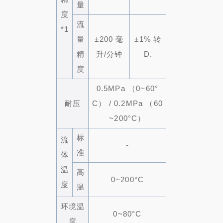
量
度
流
*1
量
±200 毫
±1% 转
精
升/分钟
D.
度
0.5MPa （0~60°
耐压
C） / 0.2MPa （60
~200°C）
标
流
-
准
体
温
高
0~200°C
度
温
环境温
0~80°C
度