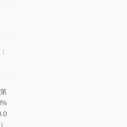
氢
：
（第
l%
.0
段）