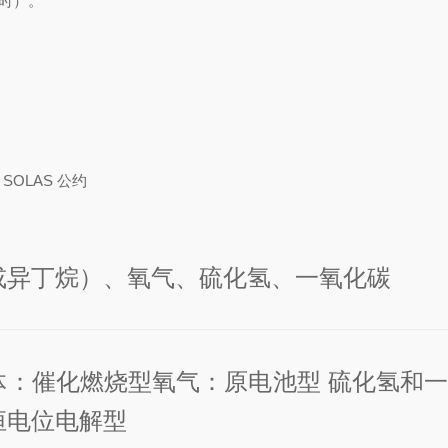
 小时）。
 SOLAS 公约
或异丁烷）、氧气、硫化氢、一氧化碳
体：催化燃烧型
氧气：原电池型 硫化氢
和
恒电位电解型