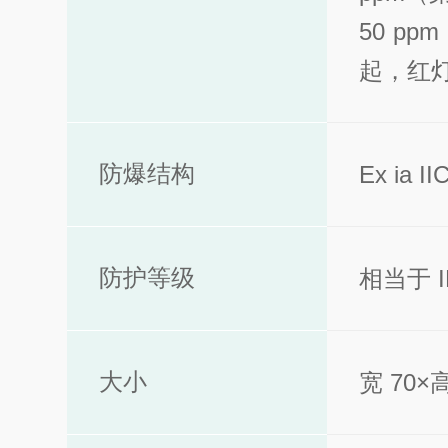
50 pp
起，红
防爆结构
Ex ia 
防护等级
相当于 I
大小
宽 70