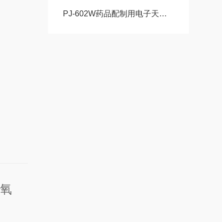
PJ-602W药品配制用电子天平VIBRA新光电子玉科原装现货
一氧