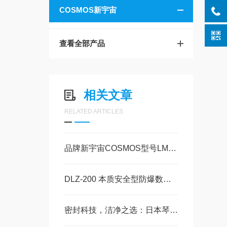
COSMOS新宇宙
查看全部产品
相关文章
RELATED ARTICLES
品牌新宇宙COSMOS型号LM1Z06N-LFA甲烷探测器研究
DLZ-200 本质安全型防爆数据记录仪VIBRA新光电子玉科原装现货
密封科技，洁净之选：日本琴平 KTV-CR1-SUS 洁净室吸尘器技术解析