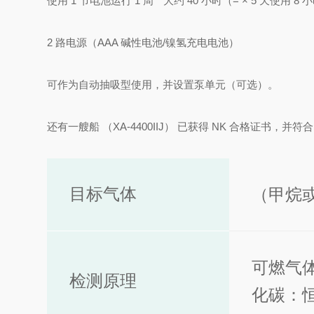
使用 1 节电池运行 1 周 * 大约 40 小时（= × 5 天使用 8
2 路电源（AAA 碱性电池/镍氢充电电池）
可作为自动抽吸型使用，并设置泵单元（可选）。
还有一艘船 （XA-4400IIJ） 已获得 NK 合格证书，并符合
目标气体
（甲烷
可燃气
检测原理
化碳：