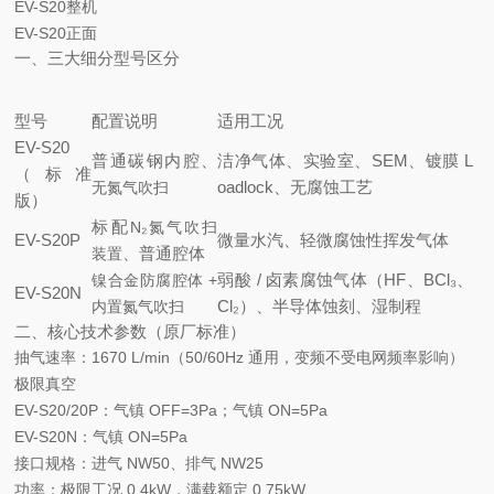
EV-S20整机
EV-S20正面
一、三大细分型号区分
型号
配置说明
适用工况
EV-S20
普通碳钢内腔、
洁净气体、实验室、SEM、镀膜 L
（标准
oadlock、无腐蚀工艺
无氮气吹扫
版）
标配
N₂氮气吹扫
EV-S20P
微量水汽、轻微腐蚀性挥发气体
、普通腔体
装置
弱酸 / 卤素腐蚀气体（HF、BCl₃、
镍合金防腐腔体 +
EV-S20N
Cl₂）、半导体蚀刻、湿制程
内置氮气吹扫
二、核心技术参数（原厂标准）
抽气速率
：1670 L/min（50/60Hz 通用，变频不受电网频率影响）
极限真空
EV-S20/20P：气镇 OFF=3Pa；气镇 ON=5Pa
EV-S20N：气镇 ON=5Pa
接口规格
：进气 NW50、排气 NW25
功率
：极限工况 0.4kW，满载额定 0.75kW