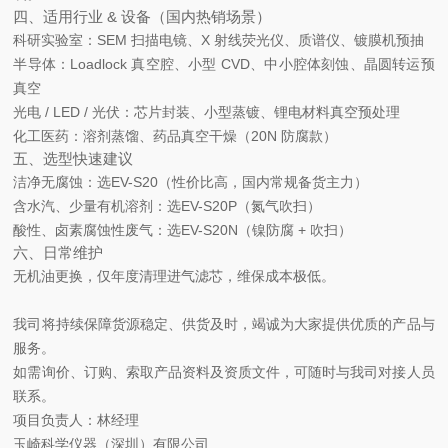
四、适用行业 & 设备（国内热销场景）
科研实验室
：SEM 扫描电镜、X 射线荧光仪、质谱仪、镀膜机预抽
半导体
：Loadlock 真空腔、小型 CVD、中小腔体刻蚀、晶圆转运预
真空
光电 / LED / 光伏
：芯片封装、小型蒸镀、锂电材料真空预处理
化工医药
：溶剂蒸馏、药品真空干燥（20N 防腐款）
五、选型快速建议
洁净无腐蚀：选
EV-S20
（性价比高，国内常规备货主力）
含水汽、少量有机溶剂：选
EV-S20P（氮气吹扫）
酸性、卤素腐蚀性废气：选
EV-S20N（镍防腐 + 吹扫）
六、日常维护
无机油更换，仅年度清理进气滤芯，维保成本极低。
我司将持续保障货源稳定、供货及时，竭诚为大家提供优质的产品与
服务。
如需询价、订购、索取产品资料及资质文件，可随时与我司对接人员
联系。
项目负责人：林经理
玉崎科学仪器（深圳）有限公司