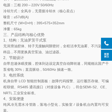
电源
：三相 200～220V 50/60Hz
冷却方式
：
全风冷，无需接冷却水
（核心卖点）
噪音
：≤57dB(A)
整机尺寸 (W×D×H)
：395×575×352mm
净重
：65kg
三、产品结构与核心优势
1、结构：无油罗茨干式泵
无润滑油腔体、转子无接触间隙密封，
全程洁净无油雾、不污染腔体
样品
，不用更换真空泵油、油过滤器。
2、节能设计
自带
怠速休眠变频
，腔体到达设定真空自动降转速，同规格比国产干
泵省电 30%；直流驱动，50/60Hz 抽速一致。
3、电控系统
机身自带 LCD 智能控制面板：故障代码报警、运行履历存储、可编
程联锁、RS485 通讯接口（对接设备 PLC），符合
SEMI-S2、CE、
NRTL 工业安全标准
。
4、安装便捷
纯风冷无需水冷管路，落地小型化，实验室 / 设备机台内置均可安
装。