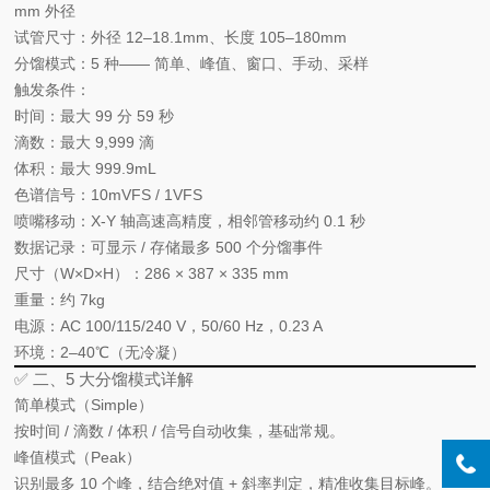
mm
外径
试管尺寸
：外径 12–18.1mm、长度 105–180mm
分馏模式
：
5 种
—— 简单、峰值、窗口、手动、采样
触发条件
：
时间：最大
99 分 59 秒
滴数：最大
9,999 滴
体积：最大
999.9mL
色谱信号：
10mVFS / 1VFS
喷嘴移动
：X‑Y 轴高速高精度，相邻管移动约
0.1 秒
数据记录
：可显示 / 存储最多
500 个
分馏事件
尺寸（W×D×H）
：286 × 387 × 335 mm
重量
：约
7kg
电源
：AC 100/115/240 V，50/60 Hz，0.23 A
环境
：
2–40℃
（无冷凝）
✅ 二、5 大分馏模式详解
简单模式（Simple）
按
时间 / 滴数 / 体积 / 信号
自动收集，基础常规。
峰值模式（Peak）
识别最多
10 个峰
，结合
绝对值 + 斜率
判定，精准收集目标峰。