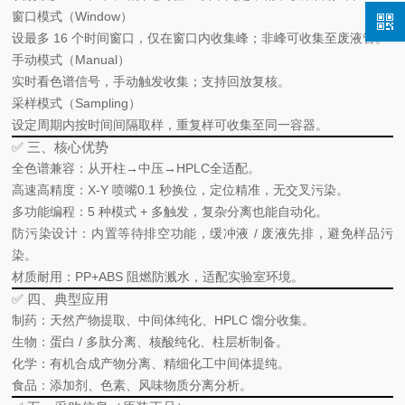
窗口模式（Window）
设最多
16 个时间窗口
，仅在窗口内收集峰；非峰可收集至废液管。
手动模式（Manual）
实时看色谱信号，手动触发收集；支持回放复核。
采样模式（Sampling）
设定周期内按时间间隔取样，重复样可收集至同一容器。
✅ 三、核心优势
全色谱兼容
：从
开柱→中压→HPLC
全适配。
高速高精度
：X‑Y 喷嘴
0.1 秒
换位，定位精准，无交叉污染。
多功能编程
：5 种模式 + 多触发，复杂分离也能自动化。
防污染设计
：内置
等待排空
功能，缓冲液 / 废液先排，避免样品污
染。
材质耐用
：PP+ABS 阻燃防溅水，适配实验室环境。
✅ 四、典型应用
制药
：天然产物提取、中间体纯化、HPLC 馏分收集。
生物
：蛋白 / 多肽分离、核酸纯化、柱层析制备。
化学
：有机合成产物分离、精细化工中间体提纯。
食品
：添加剂、色素、风味物质分离分析。