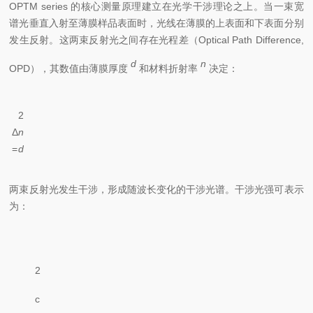
OPTM series 的核心测量原理建立在光学干涉理论之上。当一束宽
谱光垂直入射至薄膜样品表面时，光线在薄膜的上表面和下表面分别
发生反射。这两束反射光之间存在光程差（Optical Path Difference,
d
n
OPD），其数值由薄膜厚度
和材料折射率
决定：
2
Δ
n
=
d
两束反射光发生干涉，形成随波长变化的干涉光谱。干涉光强可表示
为：
2
I
c
1