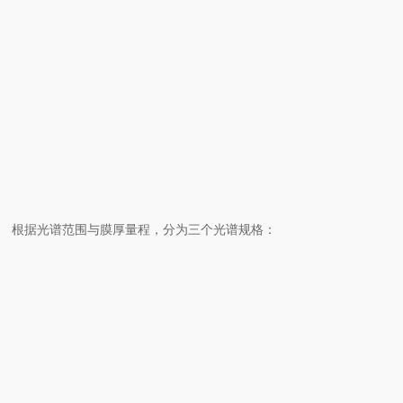
结构紧
研发实验
凑，适合
固定框架型
-F
室、单品检
标准样品
测
测量
测量头独
产线集成、i
嵌入头型
-H
立，可定
nline检测
制集成
根据光谱范围与膜厚量程，分为三个光谱规格：
型号
波长范围
膜厚范围
感光元件
光
OPTM-A1/F
230 ~ 800
1 nm ~ 35
氘
CCD
1/H1
nm
μm
灯
OPTM-A2/F
360 ~ 110
7 nm ~ 49
CCD
卤