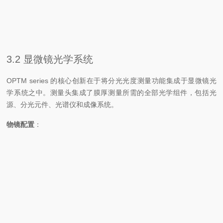
2/H2
0 nm
μm
OPTM-A3/F
900 ~ 160
16 nm ~ 9
InGaAs
卤
3/H3
0 nm
2 μm
3.2 显微镜光学系统
OPTM series 的核心创新在于将分光光度测量功能集成于显微镜光
学系统之中。测量头集成了膜厚测量所需的全部光学组件，包括光
源、分光元件、光谱仪和成像系统。
物镜配置
：
物镜类型
倍率
测量光斑
视野范围
反射物镜
10x
Φ20 μm
Φ800 μm
反射物镜
20x
Φ10 μm
Φ400 μm