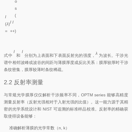
o
I
2
s
4
(
I
π
I
I
λ
(
λ
)
1
2
n
=
+
+
)
d
I
I
λ
1
2
式中
和
分别为上表面和下表面反射光的强度，
为波长。干涉光
谱中相邻波峰或波谷的间距与薄膜厚度成反比关系：膜厚较厚时干涉
条纹密集，膜厚较薄时条纹稀疏。
2.2 反射率测量
与常规光学膜厚仪仅解析干涉频率不同，OPTM series 能够高精度
测量反射率（反射光强相对于入射光强的比值）。这一能力源于其精
密的光学系统设计和 NIST 可追溯的标准样品校准。反射率的精确获
取使得设备能够：
准确解析薄膜的光学常数（n, k）