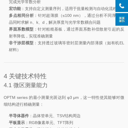
完成光学常数分析
宏功能
：支持自定义测量序列，适用于批量检测与自动化流程
多点相同分析
：针对超薄膜（≤100 nm），通过分析不同厚度样
品同时求解 n、k、d，解决厚度与光学常数耦合问题
界面系数模型
：针对粗糙基板，通过界面系数补偿散射引起的反
射率降低，实现准确测量
非干涉层模型
：支持透过玻璃等密封层测量内部薄膜（如有机EL
材料）
4 关键技术特性
4.1 微区测量能力
OPTM series 的最小测量光斑达到 φ3 μm，这一特性使其能够对微
细结构进行精确测量：
半导体器件
：晶体管单元、TSV结构周边
平板显示
：RGB像素单元、TFT阵列