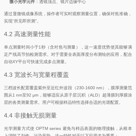
微小光学元件
：透镜顶点、镜片边缘中心
通过显微镜成像系统，操作者可实时观察测量位置，确保对焦准确，
实现“所见即所测"。
4.2 高速测量性能
单点测量时间小于1秒（含对焦与测量），这一速度优势使其能够满
足产线高节拍检测需求。对于需要全表面厚度分布测绘的应用，配合
自动XY平台可快速完成多点测量。
4.3 宽波长与宽量程覆盖
三档波长配置覆盖紫外至近红外波段（230-1600 nm），膜厚测量范
围从1 nm至92 μm，能够适应从原子层沉积（ALD）超薄膜到厚膜涂
层的各类测量需求。用户可根据样品特性选择合适的光谱配置。
4.4 非接触无损测量
光学测量方式使 OPTM series 避免与样品表面的物理接触，从根本
上消除了划伤、污染风险。这一特性对于以下应用尤为重要：