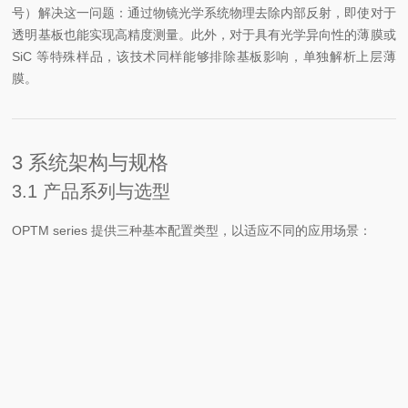
号）解决这一问题：通过物镜光学系统物理去除内部反射，即使对于
透明基板也能实现高精度测量。此外，对于具有光学异向性的薄膜或
SiC 等特殊样品，该技术同样能够排除基板影响，单独解析上层薄
膜。
3 系统架构与规格
3.1 产品系列与选型
OPTM series 提供三种基本配置类型，以适应不同的应用场景：
类型
型号后缀
特点
适用场景
集成自动
批量样品检
自动XY平台
载物台，
-A
测、全表面
型
支持多点
Mapping
测绘