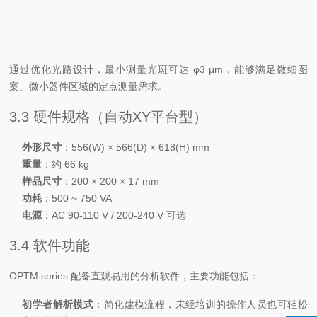
反射物镜
40x
Φ5 μm
Φ200 μm
可视折射型
5x
Φ40 μm
Φ1,600 μm
通过优化光路设计，最小测量光斑可达 φ3 μm，能够满足微细图
案、微小器件区域的定点测量需求。
3.3 硬件规格（自动XY平台型）
外形尺寸
：556(W) × 566(D) × 618(H) mm
重量
：约 66 kg
样品尺寸
：200 × 200 × 17 mm
功耗
：500 ~ 750 VA
电源
：AC 90-110 V / 200-240 V 可选
3.4 软件功能
OPTM series 配备直观易用的分析软件，主要功能包括：
初学者解析模式
：简化建模流程，未经培训的操作人员也可轻松