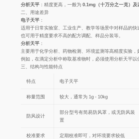
分析天平
：精度更高，一般为
0.1mg（十万分之一克）及
二、用途差异
电子天平
：
适用于日常实验室、工业生产、教学等场景中对样品的快
也可用于精度要求不高的配方调配、样品分装等。
分析天平
：
主要用于化学分析、药物检测、环境监测等高精度实验，
例如，在滴定分析中称取基准物时，必须使用分析天平以
三、结构与性能特点
特点
电子天平
称量范围
较大，通常为 1g - 10kg
部分型号有简易防风罩，或无防风装
防风设计
置
校准要求
定期校准即可，对环境要求较低