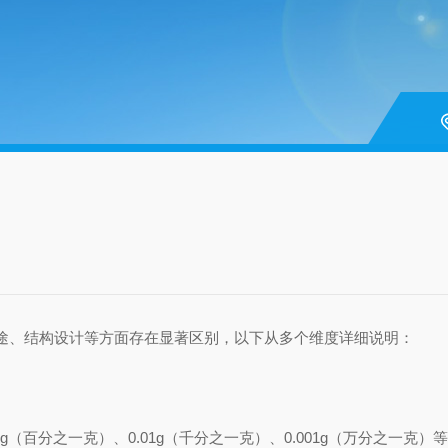
途、结构设计等方面存在显著区别，以下从多个维度详细说明：
.1g（百分之一克）、0.01g（千分之一克）、0.001g（万分之一