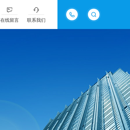
15815550998
在线留言
联系我们